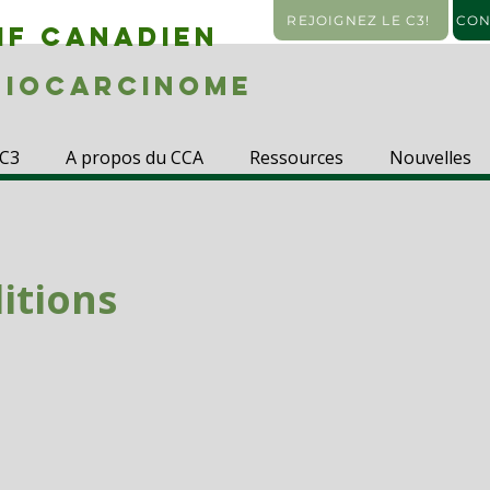
REJOIGNEZ LE C3!
CON
IF CANADIEN
IOCARCINOME
 C3
A propos du CCA
Ressources
Nouvelles
itions