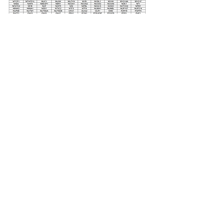
info@cholangio.ca
(613) 737-8899
ext. 71111
Le Collectif Canadien pour le cholangiocarcinome (C3)